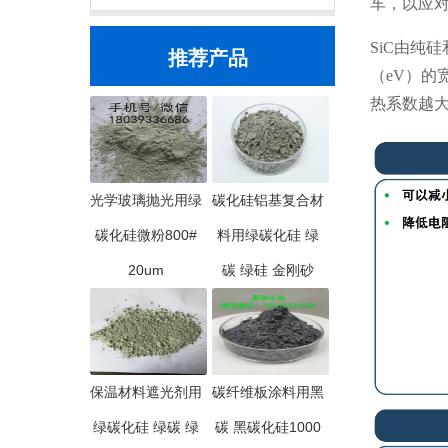
车，以应
SiC由纯
推荐产品
（eV）
热系数越
光学玻璃抛光用绿
碳化硅铝基复合材
碳化硅微粉800#
料用绿碳化硅 绿
20um
碳 绿硅 金刚砂
保温材料遮光剂用
碳纤维板涂料用黑
绿碳化硅 绿碳 绿
碳 黑碳化硅1000