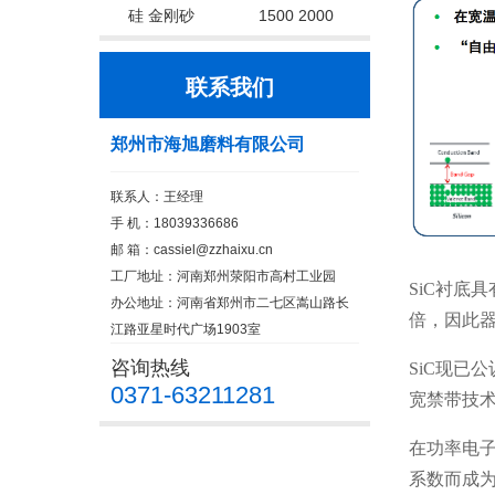
硅 金刚砂
1500 2000
联系我们
郑州市海旭磨料有限公司
联系人：王经理
手 机：18039336686
邮 箱：cassiel@zzhaixu.cn
工厂地址：河南郑州荥阳市高村工业园
SiC衬底
办公地址：河南省郑州市二七区嵩山路长
倍，因此
江路亚星时代广场1903室
咨询热线
SiC现已
0371-63211281
宽禁带技
在功率电子
系数而成