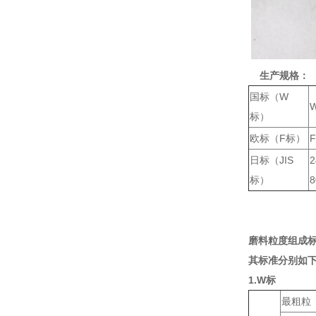
生产规格：
国标（W
标）
欧标（F标）
F
日标（JIS
2
标）
8
磨料粒度组成
其标准分别如
1.W标
最粗粒