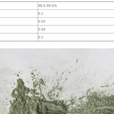
98.5-99.5%
0.2
0.03
0.04
0.1