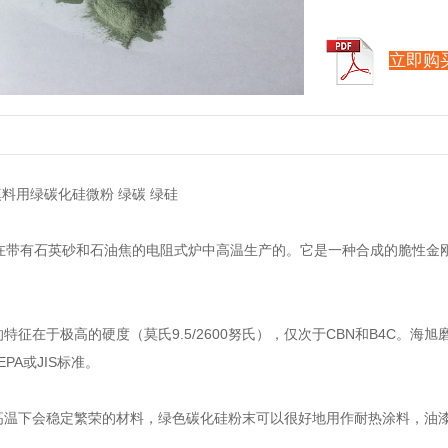
立即购
料用绿碳化硅微粉 绿碳 绿硅
带有石英砂和石油焦的电阻式炉中高温生产的。它是一种合成的脆性金刚
征在于极高的硬度（莫氏9.5/2600努氏），仅次于CBN和B4C。
PA或JIS标准。
温下会稳定繁荣的材料，绿色碳化硅粉末可以很好地用作耐热涂料，油