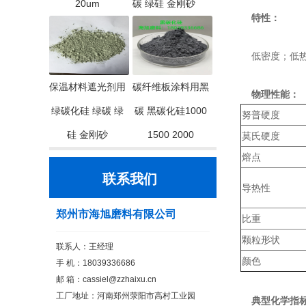
20um
碳 绿硅 金刚砂
特性：
低密度；低热
保温材料遮光剂用
碳纤维板涂料用黑
物理性能：
绿碳化硅 绿碳 绿
碳 黑碳化硅1000
努普硬度
硅 金刚砂
1500 2000
莫氏硬度
熔点
联系我们
导热性
郑州市海旭磨料有限公司
比重
颗粒形状
联系人：王经理
颜色
手 机：18039336686
邮 箱：cassiel@zzhaixu.cn
工厂地址：河南郑州荥阳市高村工业园
典型化学指