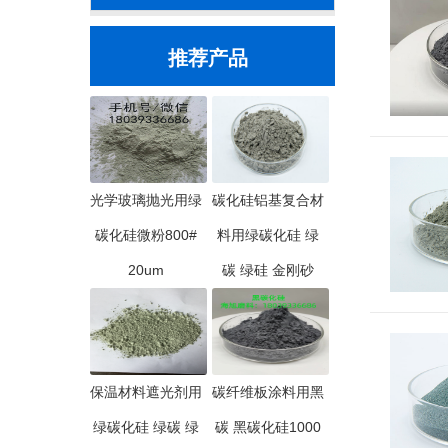
推荐产品
光学玻璃抛光用绿
碳化硅铝基复合材
碳化硅微粉800#
料用绿碳化硅 绿
20um
碳 绿硅 金刚砂
保温材料遮光剂用
碳纤维板涂料用黑
绿碳化硅 绿碳 绿
碳 黑碳化硅1000