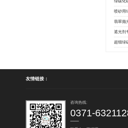
绿碳化
喷砂用
翡翠抛
遮光剂
超细绿
友情链接：
咨询热线:
0371-632112