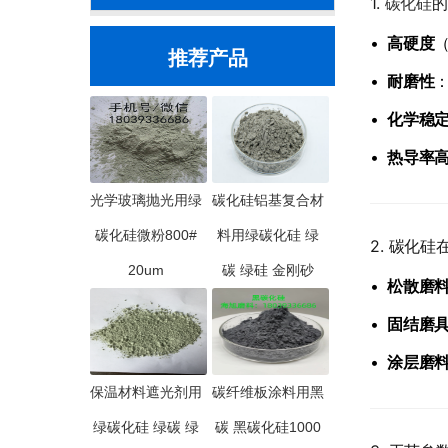
​1.
碳化硅
的
•
​高硬度​
推荐产品
•
​耐磨性​
•
​化学稳定
•
​热导率高
光学玻璃抛光用绿
碳化硅铝基复合材
碳化硅微粉800#
料用绿碳化硅 绿
​2. 碳化
20um
碳 绿硅 金刚砂
•
​松散磨料
•
​固结磨具
•
​涂层磨料
保温材料遮光剂用
碳纤维板涂料用黑
绿碳化硅 绿碳 绿
碳 黑碳化硅1000