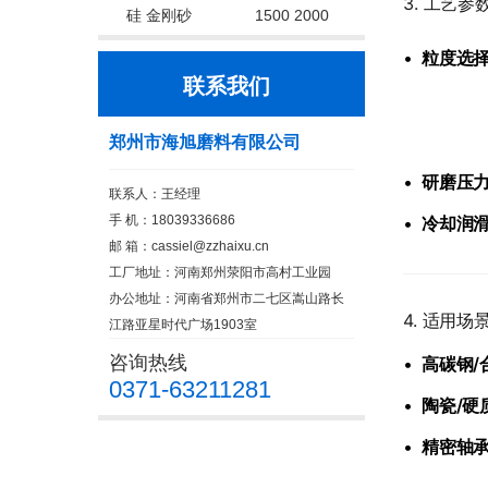
​3. 工艺参
硅 金刚砂
1500 2000
•
​粒度选择
联系我们
郑州市海旭磨料有限公司
•
​研磨压
联系人：王经理
手 机：18039336686
•
​冷却润滑
邮 箱：cassiel@zzhaixu.cn
工厂地址：河南郑州荥阳市高村工业园
办公地址：河南省郑州市二七区嵩山路长
​4. 适用场景
江路亚星时代广场1903室
咨询热线
•
​高碳钢/
0371-63211281
•
​陶瓷/硬
•
​精密轴承