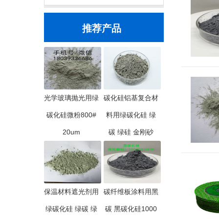
推荐产品
光学玻璃抛光用绿
碳化硅铝基复合材
碳化硅微粉800#
料用绿碳化硅 绿
20um
碳 绿硅 金刚砂
保温材料遮光剂用
碳纤维板涂料用黑
绿碳化硅 绿碳 绿
碳 黑碳化硅1000