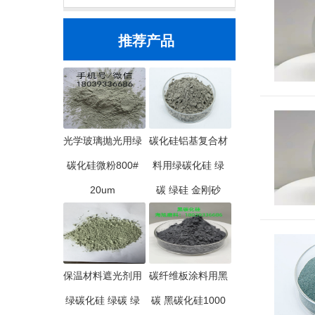
推荐产品
光学玻璃抛光用绿
碳化硅铝基复合材
碳化硅微粉800#
料用绿碳化硅 绿
20um
碳 绿硅 金刚砂
保温材料遮光剂用
碳纤维板涂料用黑
绿碳化硅 绿碳 绿
碳 黑碳化硅1000