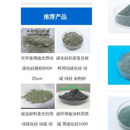
推荐产品
光学玻璃抛光用绿
碳化硅铝基复合材
碳化硅微粉800#
料用绿碳化硅 绿
20um
碳 绿硅 金刚砂
保温材料遮光剂用
碳纤维板涂料用黑
绿碳化硅 绿碳 绿
碳 黑碳化硅1000