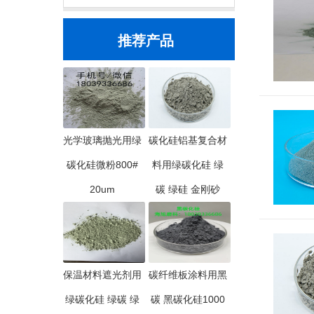
推荐产品
光学玻璃抛光用绿
碳化硅铝基复合材
碳化硅微粉800#
料用绿碳化硅 绿
20um
碳 绿硅 金刚砂
保温材料遮光剂用
碳纤维板涂料用黑
绿碳化硅 绿碳 绿
碳 黑碳化硅1000