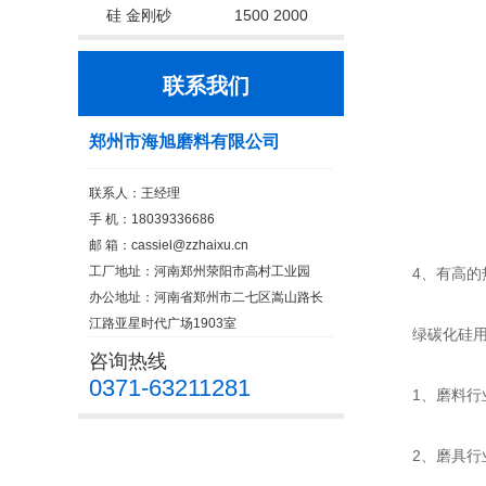
硅 金刚砂
1500 2000
联系我们
郑州市海旭磨料有限公司
联系人：王经理
手 机：18039336686
邮 箱：cassiel@zzhaixu.cn
工厂地址：河南郑州荥阳市高村工业园
4、有高的热
办公地址：河南省郑州市二七区嵩山路长
江路亚星时代广场1903室
绿碳化硅用
咨询热线
0371-63211281
1、磨料行业
2、磨具行业