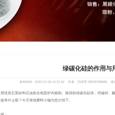
绿碳化硅的作用与
发布时间：2023-12-26 14:31:34
作者：王经理 18039336686
来源
优质石英砂和石油焦在电阻炉内炼制。炼得的绿碳化硅块，经破碎、酸
用途有什么呢？今天海旭磨料小编为您介绍下。
用：