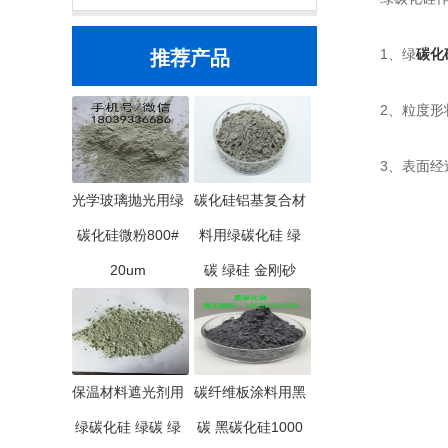
1、绿
碳化
推荐产品
2、粒度形状
3、表面经过
光学玻璃抛光用绿
碳化硅铝基复合材
碳化硅微粉800#
料用绿碳化硅 绿
20um
碳 绿硅 金刚砂
保温材料遮光剂用
碳纤维板涂料用黑
绿碳化硅 绿碳 绿
碳 黑碳化硅1000