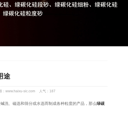
用途
：www.haixu-sic.com
人气：
187
碱洗、磁选和筛分或水选而制成各种粒度的产品，那么
绿碳