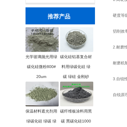
硬度等级：莫
推荐产品
切削效率：
2.耐磨
光学玻璃抛光用绿
碳化硅铝基复合材
耐磨机制：
碳化硅微粉800#
料用绿碳化硅 绿
20um
碳 绿硅 金刚砂
3.自锐
自锐原理：
保温材料遮光剂用
碳纤维板涂料用黑
绿碳化硅 绿碳 绿
碳 黑碳化硅1000