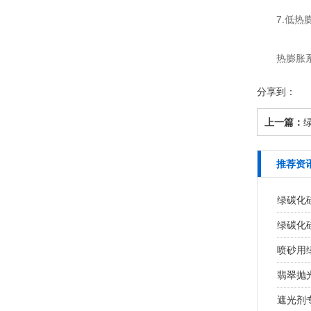
7.低热膨
热膨胀系数
分享到：
上一篇：
推荐资
绿碳化
绿碳化
喷砂用
翡翠抛
遮光剂