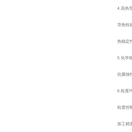
4.高热导
导热性能：热
热稳定性：
5.化学稳
抗腐蚀性：
6.粒度均
粒度控制：
加工精度：