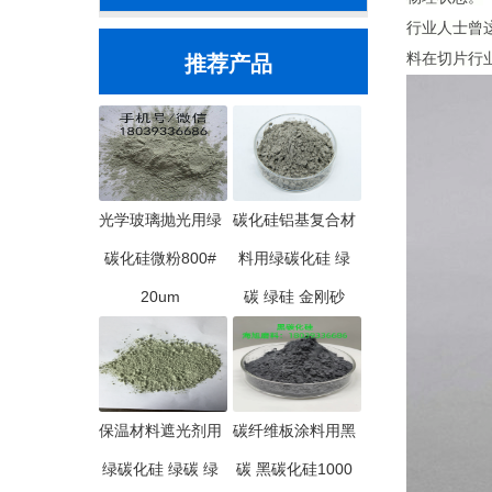
行业人士曾
料在切片行
推荐产品
光学玻璃抛光用绿
碳化硅铝基复合材
碳化硅微粉800#
料用绿碳化硅 绿
20um
碳 绿硅 金刚砂
保温材料遮光剂用
碳纤维板涂料用黑
绿碳化硅 绿碳 绿
碳 黑碳化硅1000