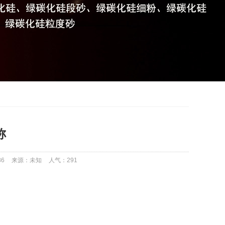
称
86
来源：未知
人气：
291