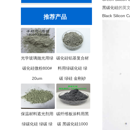
黑碳化硅
的英
Black Silicon C
推荐产品
光学玻璃抛光用绿
碳化硅铝基复合材
碳化硅微粉800#
料用绿碳化硅 绿
20um
碳 绿硅 金刚砂
保温材料遮光剂用
碳纤维板涂料用黑
绿碳化硅 绿碳 绿
碳 黑碳化硅1000