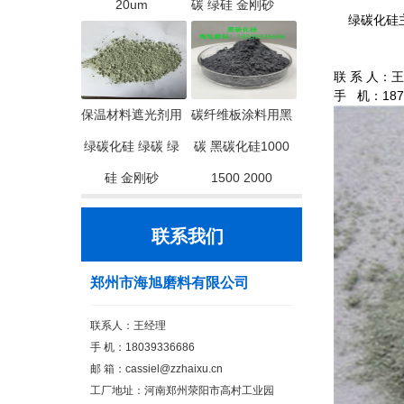
20um
碳 绿硅 金刚砂
绿碳化硅主
联 系 人：
手 机：1870
保温材料遮光剂用
碳纤维板涂料用黑
绿碳化硅 绿碳 绿
碳 黑碳化硅1000
硅 金刚砂
1500 2000
联系我们
郑州市海旭磨料有限公司
联系人：王经理
手 机：18039336686
邮 箱：cassiel@zzhaixu.cn
工厂地址：河南郑州荥阳市高村工业园