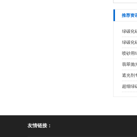
推荐资
绿碳化
绿碳化
喷砂用
翡翠抛
遮光剂
超细绿
友情链接：