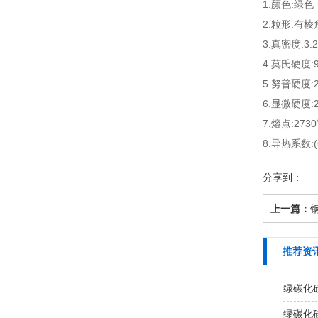
1.颜色:绿色
2.粒形:有
3.真密度:3.2
4.莫氏硬度:9
5.努普硬度:2
6.显微硬度:29
7.熔点:273
8.导热系数:(6
分享到：
上一篇：
推荐资
绿碳化
绿碳化