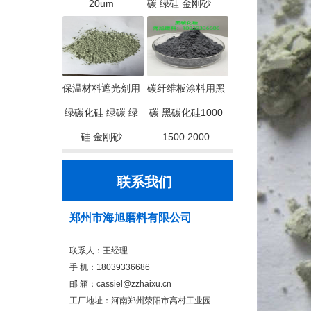
20um
碳 绿硅 金刚砂
保温材料遮光剂用
碳纤维板涂料用黑
绿碳化硅 绿碳 绿
碳 黑碳化硅1000
硅 金刚砂
1500 2000
联系我们
郑州市海旭磨料有限公司
联系人：王经理
手 机：18039336686
邮 箱：cassiel@zzhaixu.cn
工厂地址：河南郑州荥阳市高村工业园