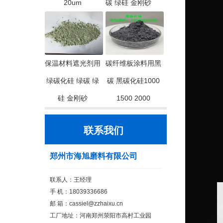
20um
碳 绿硅 金刚砂
保温材料遮光剂用
碳纤维板涂料用黑
绿碳化硅 绿碳 绿
碳 黑碳化硅1000
硅 金刚砂
1500 2000
联系我们
郑州市海旭磨料有限公司
联系人：王经理
手 机：18039336686
邮 箱：cassiel@zzhaixu.cn
工厂地址：河南郑州荥阳市高村工业园