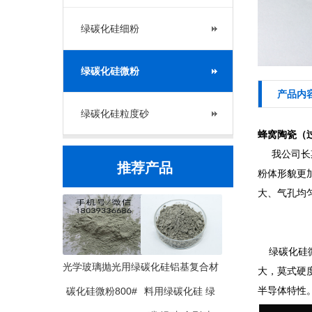
绿碳化硅细粉
绿碳化硅微粉
产品内
绿碳化硅粒度砂
蜂窝陶瓷（过
我公司长
推荐产品
粉体形貌更
大、气孔均
绿碳化硅微
光学玻璃抛光用绿
碳化硅铝基复合材
大，莫式硬
碳化硅微粉800#
料用绿碳化硅 绿
半导体特性