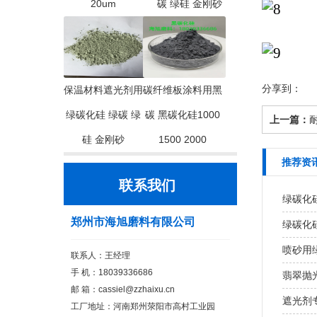
20um
碳 绿硅 金刚砂
分享到：
保温材料遮光剂用
碳纤维板涂料用黑
绿碳化硅 绿碳 绿
碳 黑碳化硅1000
上一篇：
硅 金刚砂
1500 2000
推荐资
联系我们
绿碳化
郑州市海旭磨料有限公司
绿碳化
喷砂用
联系人：王经理
手 机：18039336686
翡翠抛
邮 箱：cassiel@zzhaixu.cn
遮光剂
工厂地址：河南郑州荥阳市高村工业园