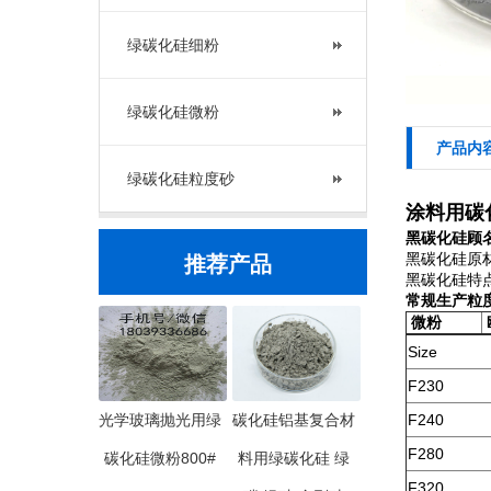
绿碳化硅细粉
绿碳化硅微粉
产品内
绿碳化硅粒度砂
涂料用碳化
黑碳化硅顾名
黑碳化硅原
推荐产品
黑碳化硅特点
常规生产粒
微粉
Size
F230
光学玻璃抛光用绿
碳化硅铝基复合材
F240
F280
碳化硅微粉800#
料用绿碳化硅 绿
F320