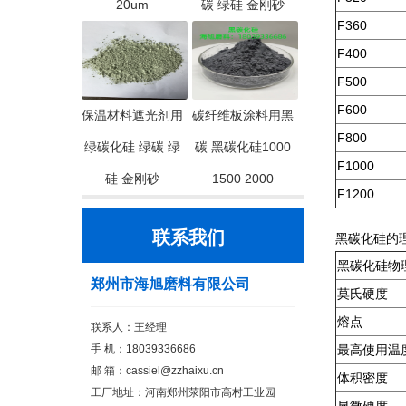
20um
碳 绿硅 金刚砂
F360
F400
F500
F600
保温材料遮光剂用
碳纤维板涂料用黑
F800
绿碳化硅 绿碳 绿
碳 黑碳化硅1000
F1000
硅 金刚砂
1500 2000
F1200
联系我们
黑碳化硅的
黑碳化硅物
郑州市海旭磨料有限公司
莫氏硬度
熔点
联系人：王经理
手 机：18039336686
最高使用温
邮 箱：cassiel@zzhaixu.cn
体积密度
工厂地址：河南郑州荥阳市高村工业园