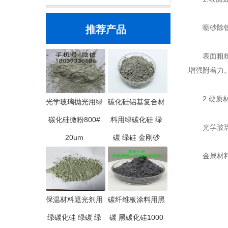
喷砂除锈：
推荐产品
表面粗糙度
增强附着力
2.硬质材
光学玻璃抛光用绿
碳化硅铝基复合材
碳化硅微粉800#
料用绿碳化硅 绿
光学玻璃与
20um
碳 绿硅 金刚砂
金属材料处
保温材料遮光剂用
碳纤维板涂料用黑
绿碳化硅 绿碳 绿
碳 黑碳化硅1000