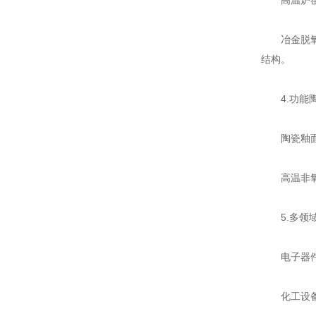
高温炉窑构
冶金脱氧剂
结构。
4.功能陶
陶瓷釉面
高温非氧化
5.多领
电子器件：
化工设备：