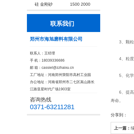
硅 金刚砂
1500 2000
联系我们
郑州市海旭磨料有限公司
3、颗粒形
联系人：王经理
4、粒度多
手 机：18039336686
邮 箱：cassiel@zzhaixu.cn
工厂地址：河南郑州荥阳市高村工业园
5、化学
办公地址：河南省郑州市二七区嵩山路长
江路亚星时代广场1903室
6、提高涂
咨询热线
寿命。
0371-63211281
分享到：
上一篇：