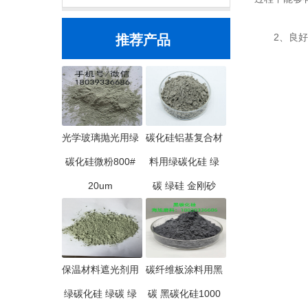
2、良好的
推荐产品
光学玻璃抛光用绿
碳化硅铝基复合材
碳化硅微粉800#
料用绿碳化硅 绿
20um
碳 绿硅 金刚砂
保温材料遮光剂用
碳纤维板涂料用黑
绿碳化硅 绿碳 绿
碳 黑碳化硅1000