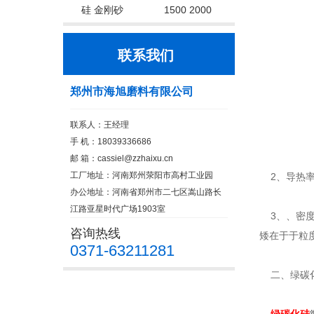
硅 金刚砂
1500 2000
联系我们
郑州市海旭磨料有限公司
联系人：王经理
手 机：18039336686
邮 箱：cassiel@zzhaixu.cn
工厂地址：河南郑州荥阳市高村工业园
2、导热率
办公地址：河南省郑州市二七区嵩山路长
江路亚星时代广场1903室
3、、密度：
咨询热线
矮在于于粒
0371-63211281
二、绿碳化