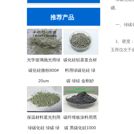
硼。
推荐产品
一、绿碳化
1、硬度：绿
玉而仅次于
光学玻璃抛光用绿
碳化硅铝基复合材
碳化硅微粉800#
料用绿碳化硅 绿
20um
碳 绿硅 金刚砂
保温材料遮光剂用
碳纤维板涂料用黑
绿碳化硅 绿碳 绿
碳 黑碳化硅1000