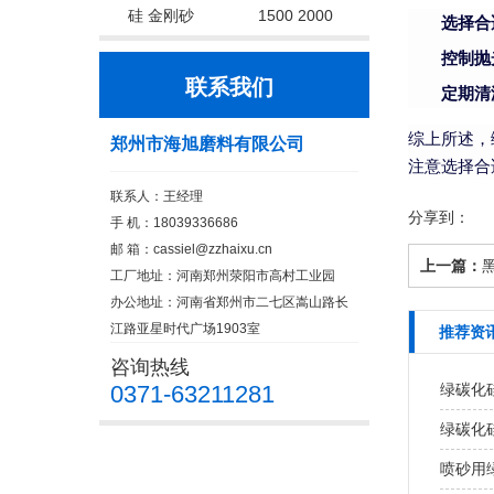
硅 金刚砂
1500 2000
选择合
控制抛
联系我们
定期清
综上所述，
郑州市海旭磨料有限公司
注意选择合
联系人：王经理
分享到：
手 机：18039336686
邮 箱：cassiel@zzhaixu.cn
上一篇：
工厂地址：河南郑州荥阳市高村工业园
办公地址：河南省郑州市二七区嵩山路长
江路亚星时代广场1903室
推荐资
咨询热线
0371-63211281
绿碳化
绿碳化
喷砂用