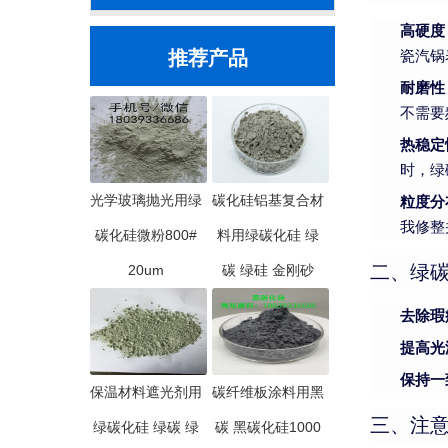
高硬度
推荐产品
瓷汽锅
耐磨性
不需要
热稳定
时，绿
光学玻璃抛光用绿
碳化硅铝基复合材
粒度分
我修整
碳化硅微粉800#
料用绿碳化硅 绿
二、绿
20um
碳 绿硅 金刚砂
去除瑕
提高光
保持一
保温材料遮光剂用
碳纤维板涂料用黑
三、注
绿碳化硅 绿碳 绿
碳 黑碳化硅1000