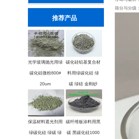
筛分与分级
推荐产品
光学玻璃抛光用绿
碳化硅铝基复合材
碳化硅微粉800#
料用绿碳化硅 绿
20um
碳 绿硅 金刚砂
保温材料遮光剂用
碳纤维板涂料用黑
绿碳化硅 绿碳 绿
碳 黑碳化硅1000