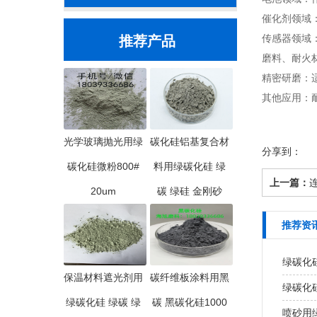
催化剂领域
传感器领域
推荐产品
磨料、耐火
精密研磨：
其他应用：
光学玻璃抛光用绿
碳化硅铝基复合材
分享到：
碳化硅微粉800#
料用绿碳化硅 绿
上一篇：
20um
碳 绿硅 金刚砂
推荐资
绿碳化
保温材料遮光剂用
碳纤维板涂料用黑
绿碳化
绿碳化硅 绿碳 绿
碳 黑碳化硅1000
喷砂用