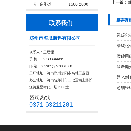
上一篇：
硅 金刚砂
1500 2000
推荐资
联系我们
绿碳化
郑州市海旭磨料有限公司
绿碳化
联系人：王经理
喷砂用
手 机：18039336686
邮 箱：cassiel@zzhaixu.cn
翡翠抛
工厂地址：河南郑州荥阳市高村工业园
遮光剂
办公地址：河南省郑州市二七区嵩山路长
江路亚星时代广场1903室
超细绿
咨询热线
0371-63211281