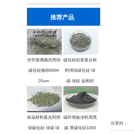
推荐产品
光学玻璃抛光用绿
碳化硅铝基复合材
碳化硅微粉800#
料用绿碳化硅 绿
20um
碳 绿硅 金刚砂
保温材料遮光剂用
碳纤维板涂料用黑
分享到：
绿碳化硅 绿碳 绿
碳 黑碳化硅1000