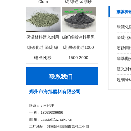
20um
碳 绿硅 金刚砂
推荐资
绿碳化
保温材料遮光剂用
碳纤维板涂料用黑
绿碳化
绿碳化硅 绿碳 绿
碳 黑碳化硅1000
喷砂用
硅 金刚砂
1500 2000
翡翠抛
遮光剂
联系我们
超细绿
郑州市海旭磨料有限公司
联系人：王经理
手 机：18039336686
邮 箱：cassiel@zzhaixu.cn
工厂地址：河南郑州荥阳市高村工业园